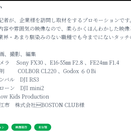
い
記者が、企業様を訪問し取材をするプロモーションです
容や雰囲気の映像なので、柔らかくほんわかした映像
界・あまり馴染みのない職種でも今までにないタッチ
画、撮影、編集
ony FX30 、E16-55㎜ F2.8 、FE24㎜ F1.4
BOR CL220 、Godox ６０Bi
DJI RS3
DJI mini2
 Kids Production
市 株式会社BOSTON CLUB様
ョン
映像制作
未分類