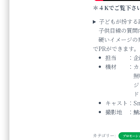
＊４Kでご覧下さ
子どもが扮する
子供目線の質問内
硬いイメージの業
でPRができます。
担当 ：企
機材 ：カメラ S
照明 COL
ジンバル 
ドローン 
キャスト：Snow
撮影地 ：鯖江
カテゴリー:
プロモーシ