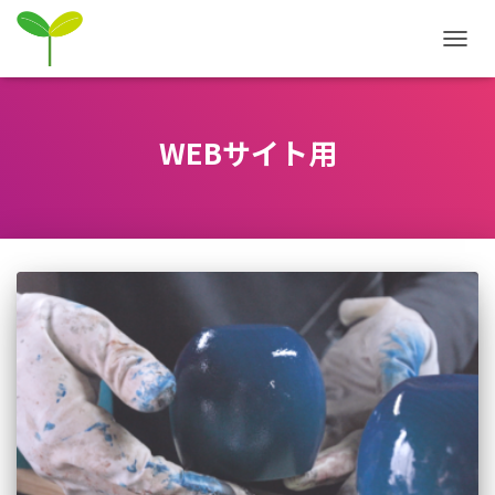
ナ
ビ
ゲ
ー
シ
WEBサイト用
ョ
ン
を
切
り
替
え