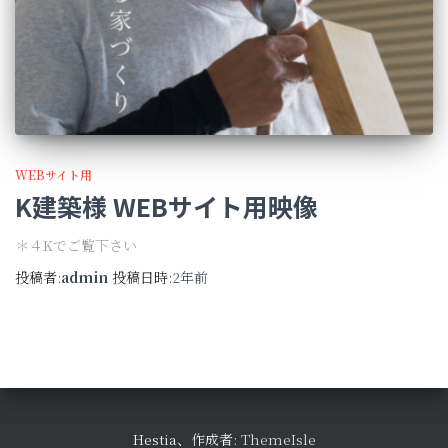
WEBサイト用
K建築様 WEBサイト用映像
＊４Kでご覧下さい
投稿者:
admin
投稿日時:
2年
前
Hestia、作成者:
ThemeIsle